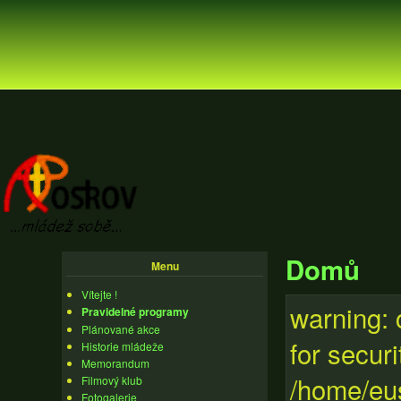
Domů
Menu
Vítejte !
warning: 
Pravidelné programy
Plánované akce
for secur
Historie mládeže
Memorandum
/home/eus
Filmový klub
Fotogalerie