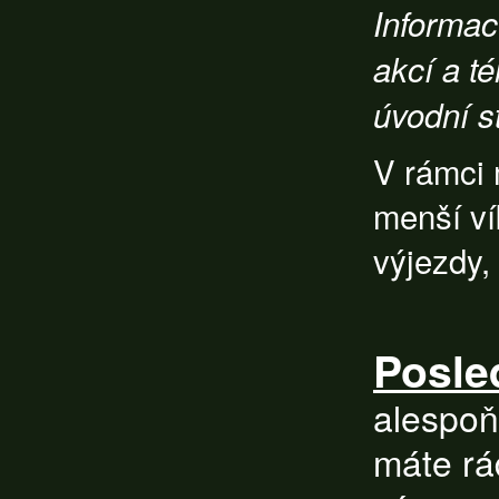
Informac
akcí a t
úvodní s
V rámci 
menší ví
výjezdy, 
Posle
alespoň
máte rá