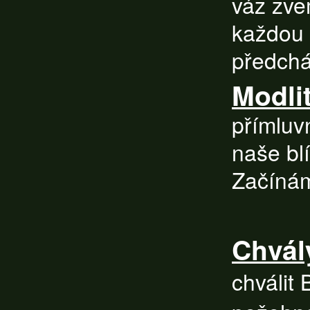
váz zvem
každou 
předch
Modli
přímluv
naše blí
Začínám
Chvál
chválit 