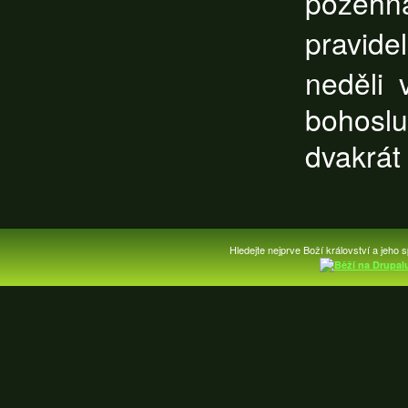
požehna
pravide
neděli
bohoslu
dvakrát 
Hledejte nejprve Boží království a jeho