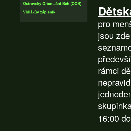
Ostrovský Orientační Běh (OOB)
Dětsk
Vidlákův zápisník
pro menš
jsou zde
seznamov
předevší
rámci dě
nepravid
jednoden
skupinka
16:00 do