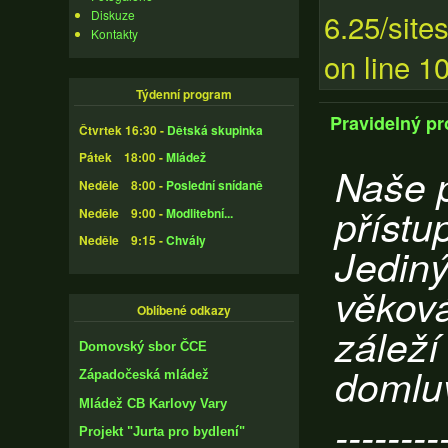
6.25/site
Diskuze
Kontakty
on line 10
Týdenní program
Pravidelný p
Čtvrtek 16:30 -
Dětská skupinka
Pátek 18:00 -
Mládež
Naše 
Neděle 8:00 -
Poslední snídaně
přístu
Neděle 9:00 -
Modlitební...
Neděle 9:15 -
Chvály
Jedin
věková
Oblíbené odkazy
záleží
Domovský sbor ČCE
domlu
Západočeská mládež
Mládež CB Karlovy Vary
--------
Projekt "Jurta pro bydlení"