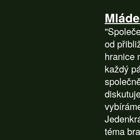
Mláde
"Společen
od přibli
hranice
každý pá
společn
diskutuj
vybíráme
Jedenkrá
téma bra